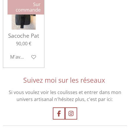
Sur
commande
Sacoche Pat
90,00 €
M'avertir si disponible
Suivez moi sur les réseaux
Si vous voulez voir les coulisses et entrer dans mon
univers artisanal n'hésitez plus, c'est par ici:
F
I
a
n
c
s