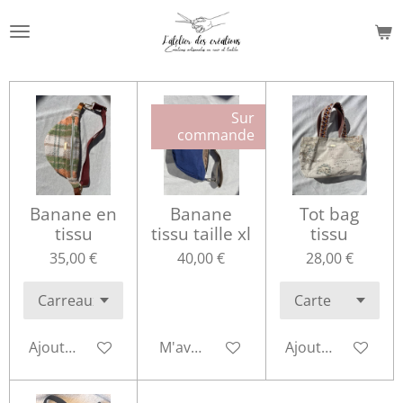
Passer
au
contenu
principal
Sur
commande
Banane en
Banane
Tot bag
tissu
tissu taille xl
tissu
35,00 €
40,00 €
28,00 €
Ajouter au panier
M'avertir si disponible
Ajouter au panie